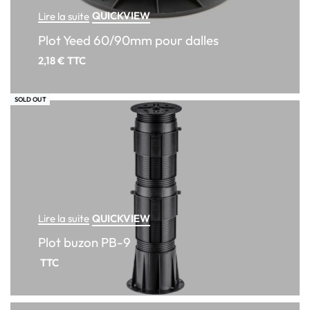
QUICKVIEW
Lire la suite
Plot Yeed 60/90mm pour dalles
2,18
€
TTC
SOLD OUT
QUICKVIEW
Lire la suite
Plot buzon PB-9
TTC