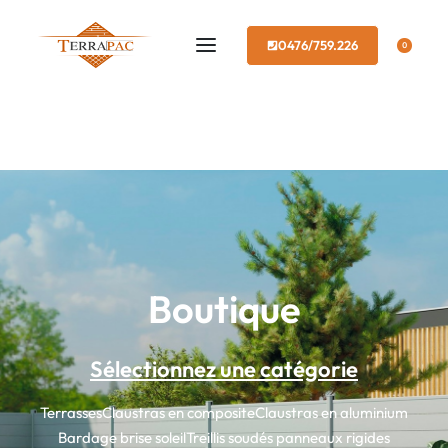
0476/759.226
0
Boutique
Sélectionnez une catégorie
Terrasses
Claustras en composite
Claustras en aluminium
Bardage brise soleil
Treillis soudés panneaux rigides