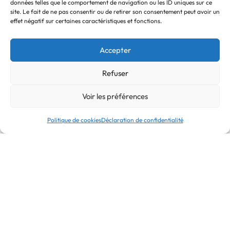
données telles que le comportement de navigation ou les ID uniques sur ce
site. Le fait de ne pas consentir ou de retirer son consentement peut avoir un
effet négatif sur certaines caractéristiques et fonctions.
Accepter
Refuser
Clos Albert Perikel 02
6230 Thiméon
Voir les préférences
Politique de cookies
Déclaration de confidentialité
CONTACT
info@terrapac.be
RECEVOIR DES MISES À JOUR PAR E-MAIL