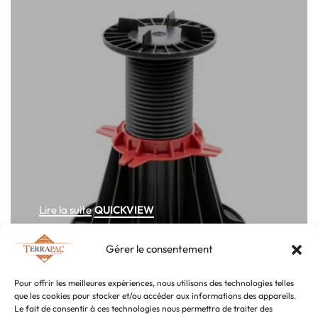
QUICKVIEW
Lire la suite
Plot Yeed 150/260mm pour dalles
Gérer le consentement
4,14
€
TTC
Pour offrir les meilleures expériences, nous utilisons des technologies telles
que les cookies pour stocker et/ou accéder aux informations des appareils.
SOLD OUT
Le fait de consentir à ces technologies nous permettra de traiter des