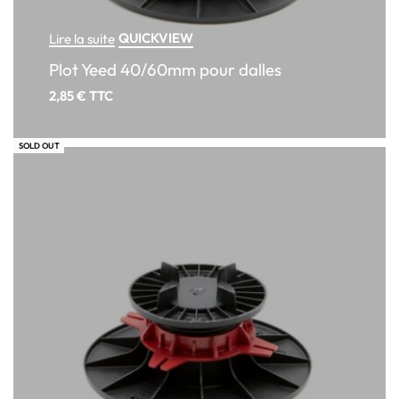
QUICKVIEW
Lire la suite
Plot Yeed 40/60mm pour dalles
2,85
€
TTC
SOLD OUT