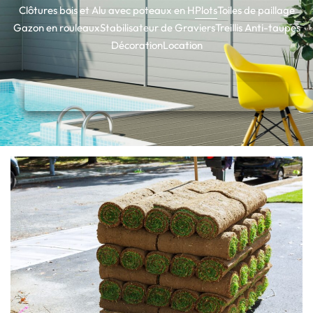
Clôtures bois et Alu avec poteaux en H
Plots
Toiles de paillage
Gazon en rouleaux
Stabilisateur de Graviers
Treillis Anti-taupes
Décoration
Location