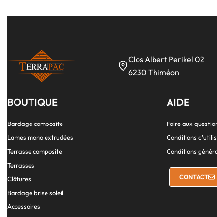
Clos Albert Perikel 02
6230 Thiméon
BOUTIQUE
AIDE
Bardage composite
Foire aux questio
Lames mono extrudées
Conditions d'utilis
Terrasse composite
Conditions généra
Terrasses
CONTACT
Clôtures
Bardage brise soleil
Accessoires