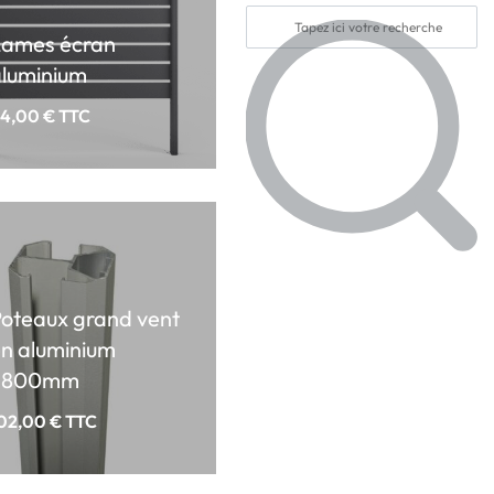
Lames écran
luminium
4,00
€
TTC
oteaux grand vent
n aluminium
2800mm
02,00
€
TTC