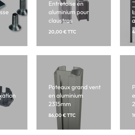
Entretoise en
isse
aluminium pour
claustras
a
20,00
€
TTC
4
Poteaux grand vent
P
ixation
en aluminium
e
2315mm
86,00
€
TTC
1