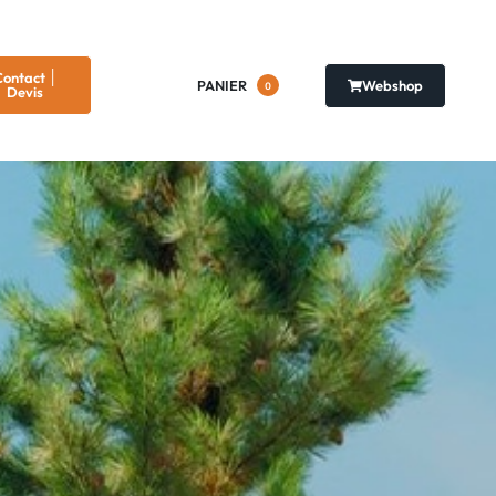
ontact ׀
Webshop
PANIER
0
Devis