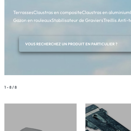
Terrasses
Claustras en composite
Claustras en aluminium
Gazon en rouleaux
Stabilisateur de Graviers
Treillis Anti-
VOUS RECHERCHEZ UN PRODUIT EN PARTICULIER ?
1
-
8
/
8