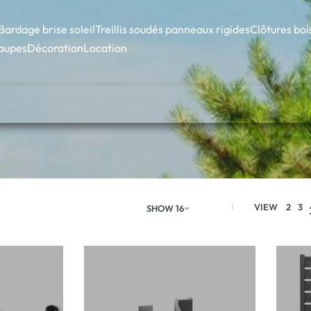
Bardage brise soleil
Treillis soudés panneaux rigides
Clôtures boi
taupes
Décoration
Location
VIEW
2
3
SHOW 16