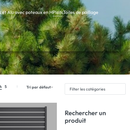
s et Alu avec poteaux en H
Plots
Toiles de paillage
4
5
Tri par défaut
Filter les catégories
Rechercher un
produit