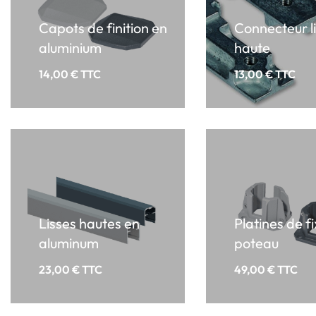
Capots de finition en
Connecteur l
aluminium
haute
14,00
€
TTC
13,00
€
TTC
Lisses hautes en
Platines de f
aluminum
poteau
23,00
€
TTC
49,00
€
TTC