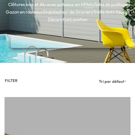
Clôtures bois et Alu avec poteaux en H
Plots
Toiles de paillage
Gazon en rouleaux
Stabilisateur de Graviers
Treillis Anti-taupes
Décoration
Location
FILTER
Tri par défaut