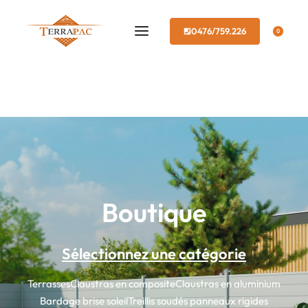
0476/759.226
0
Boutique
Sélectionnez une catégorie
Terrasses
Claustras en composite
Claustras en aluminium
Bardage brise soleil
Treillis soudés panneaux rigides