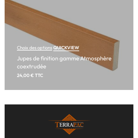
QUICKVIEW
Choix des options
Jupes de finition gamme Atmosphère
coextrudée
24,00
€
TTC