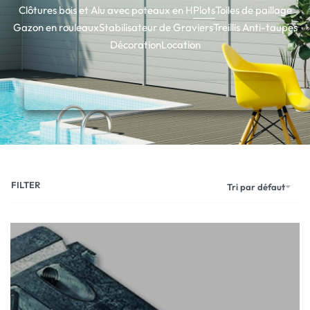
Clôtures bois et Alu avec poteaux en H
Plots
Toiles de paillage
Gazon en rouleaux
Stabilisateur de Graviers
Treillis Anti-taupes
Décoration
Location
FILTER
Tri par défaut