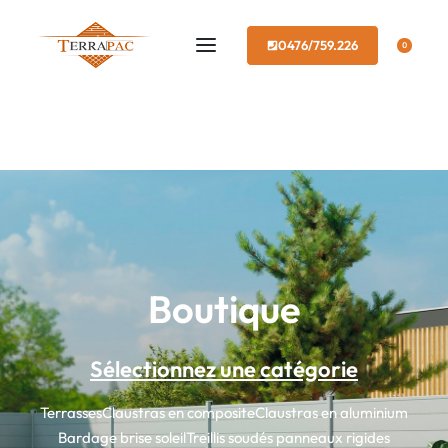
0476/759.226
0
Boutique
Sélectionnez une catégorie
Terrasses
Claustras en composite
Claustras en aluminium
Bardage brise soleil
Treillis soudés panneaux rigides