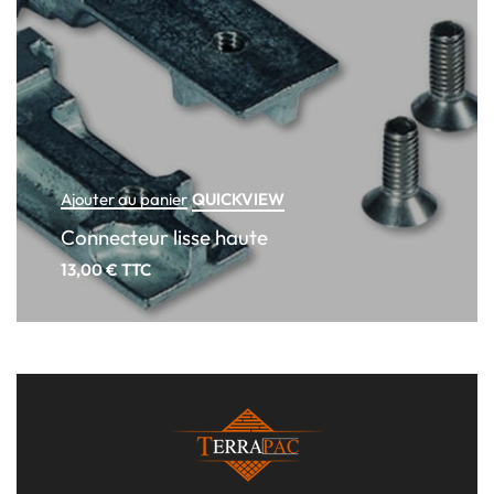
QUICKVIEW
Ajouter au panier
Connecteur lisse haute
13,00
€
TTC