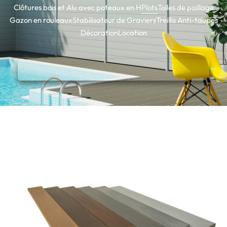
Clôtures bois et Alu avec poteaux en H
Plots
Toiles de paillage
Gazon en rouleaux
Stabilisateur de Graviers
Treillis Anti-taupes
Décoration
Location