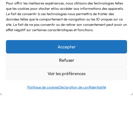
Pour offrir les meilleures expériences, nous utilisons des technologies telles
que les cookies pour stocker et/ou accéder aux informations des appareils.
QUICKVIEW
Choix des options
Le fait de consentir à ces technologies nous permettra de traiter des
données telles que le comportement de navigation ou les ID uniques sur ce
Lames gamme Elégance lisse 180mm
site. Le fait de ne pas consentir ou de retirer son consentement peut avoir un
effet négatif sur certaines caractéristiques et fonctions.
79,00
€
76,00
€
TTC
Accepter
-4% OFF
Refuser
Voir les préférences
Politique de cookies
Déclaration de confidentialité
Clos Albert Perikel 02
6230 Thiméon
CONTACT