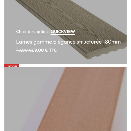
QUICKVIEW
Choix des options
Lames gamme Elégance structurée 180mm
78,00
€
69,00
€
TTC
-12% OFF