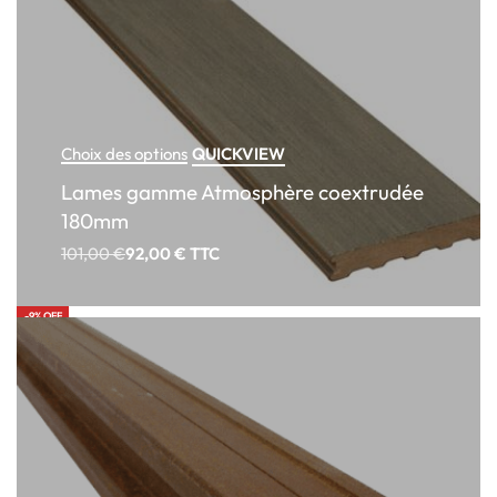
QUICKVIEW
Choix des options
Lames gamme Atmosphère coextrudée
180mm
101,00
€
92,00
€
TTC
-9% OFF