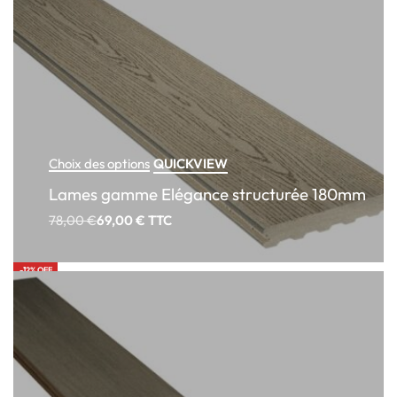
QUICKVIEW
Choix des options
Lames gamme Elégance structurée 180mm
78,00
€
69,00
€
TTC
-12% OFF