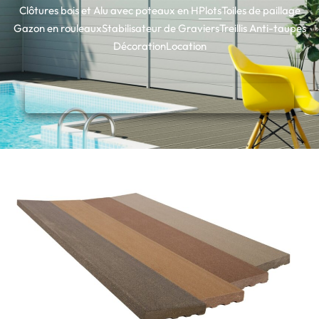
Clôtures bois et Alu avec poteaux en H
Plots
Toiles de paillage
Gazon en rouleaux
Stabilisateur de Graviers
Treillis Anti-taupes
Décoration
Location