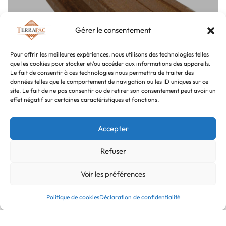
Gérer le consentement
Pour offrir les meilleures expériences, nous utilisons des technologies telles
que les cookies pour stocker et/ou accéder aux informations des appareils.
QUICKVIEW
Ajouter au panier
Le fait de consentir à ces technologies nous permettra de traiter des
données telles que le comportement de navigation ou les ID uniques sur ce
Lambourde composite longueur 4000mm
site. Le fait de ne pas consentir ou de retirer son consentement peut avoir un
effet négatif sur certaines caractéristiques et fonctions.
40,00
€
36,00
€
TTC
Accepter
-10% OFF
Refuser
Voir les préférences
Politique de cookies
Déclaration de confidentialité