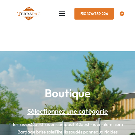
0476/759.226
0
Boutique
Sélectionnez une catégorie
Terrasses
Claustras en composite
Claustras en aluminium
Bardage brise soleil
Treillis soudés panneaux rigides