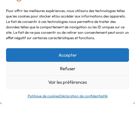
Pour offrir les meilleures expériences, nous utilisons des technologies telles
que les cookies pour stocker et/ou accéder aux informations des appareils.
Le fait de consentir à ces technologies nous permettra de traiter des
données telles que le comportement de navigation ou les ID uniques sur ce
site. Le fait de ne pas consentir ou de retirer son consentement peut avoir un
Clos Albert Perikel 02
effet négatif sur certaines caractéristiques et fonctions.
6230 Thiméon
Accepter
CONTACT
Refuser
info@terrapac.be
Voir les préférences
Politique de cookies
Déclaration de confidentialité
RECEVOIR DES MISES À JOUR PAR E-MAIL