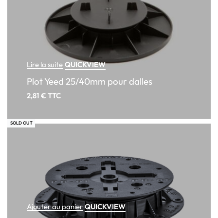
QUICKVIEW
Lire la suite
Plot Yeed 25/40mm pour dalles
2,81
€
TTC
SOLD OUT
QUICKVIEW
Ajouter au panier