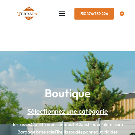
0476/759.226
0
Boutique
Sélectionnez une catégorie
Terrasses
Claustras en composite
Claustras en aluminium
Bardage brise soleil
Treillis soudés panneaux rigides