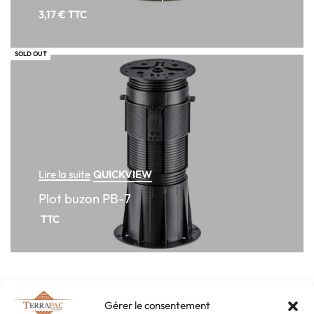
3,17
€
TTC
SOLD OUT
QUICKVIEW
Lire la suite
Plot buzon PB-7
TTC
Gérer le consentement