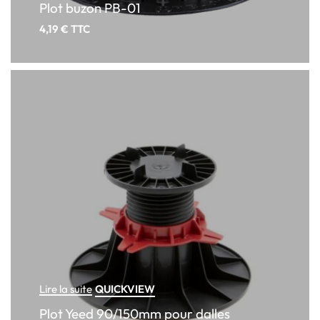
Plot buzon PB-01
4,19
€
TTC
QUICKVIEW
Lire la suite
Plot Yeed 90/150mm pour dalles