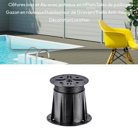
Clôtures bois et Alu avec poteaux en H
Plots
Toiles de paillage
Gazon en rouleaux
Stabilisateur de Graviers
Treillis Anti-taupes
Décoration
Location