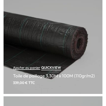
QUICKVIEW
Ajouter au panier
Toile de paillage 3,30M x 100M (110gr/m2)
339,00
€
TTC