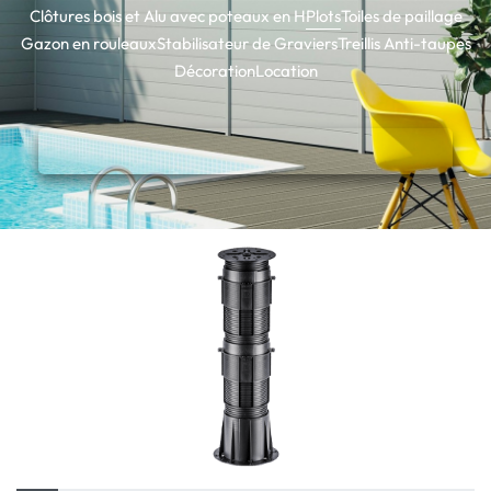
Clôtures bois et Alu avec poteaux en H
Plots
Toiles de paillage
Gazon en rouleaux
Stabilisateur de Graviers
Treillis Anti-taupes
Décoration
Location