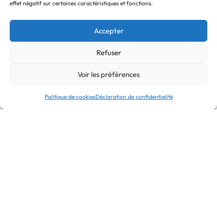
effet négatif sur certaines caractéristiques et fonctions.
Accepter
Refuser
Clos Albert Perikel 02
Voir les préférences
6230 Thiméon
Politique de cookies
Déclaration de confidentialité
CONTACT
info@terrapac.be
RECEVOIR DES MISES À JOUR PAR E-MAIL