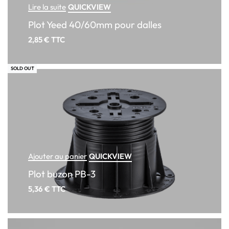
QUICKVIEW
Lire la suite
Plot Yeed 40/60mm pour dalles
2,85
€
TTC
SOLD OUT
QUICKVIEW
Ajouter au panier
Plot buzon PB-3
5,36
€
TTC