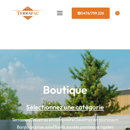
0476/759.226
0
Boutique
Sélectionnez une catégorie
Terrasses
Claustras en composite
Claustras en aluminium
Bardage brise soleil
Treillis soudés panneaux rigides