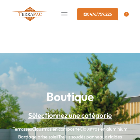
0476/759.226
0
Boutique
Sélectionnez une catégorie
Terrasses
Claustras en composite
Claustras en aluminium
Bardage brise soleil
Treillis soudés panneaux rigides